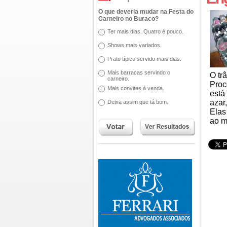
O que deveria mudar na Festa do
Carneiro no Buraco?
Ter mais dias. Quatro é pouco.
Shows mais variados.
Prato típico servido mais dias.
Mais barracas servindo o
O tr
carneiro.
Proc
Mais convites à venda.
está
azar
Deixa assim que tá bom.
Elas
ao m