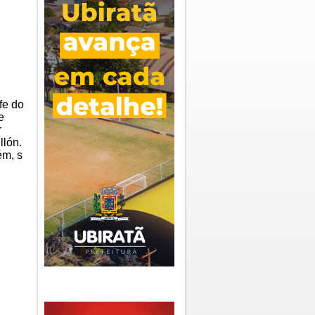
fe do
e
r
llón.
ém, s