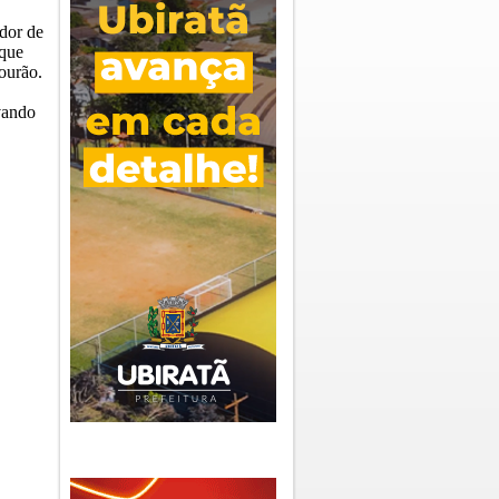
dor de
 que
ourão.
vando