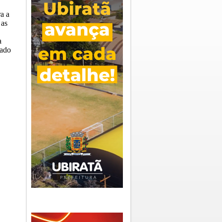
a a
 as
a
dado