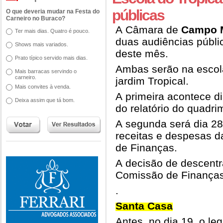
públicas
O que deveria mudar na Festa do
Carneiro no Buraco?
A Câmara de
Campo 
Ter mais dias. Quatro é pouco.
duas audiências públi
Shows mais variados.
deste mês.
Prato típico servido mais dias.
Ambas serão na escol
Mais barracas servindo o
carneiro.
jardim Tropical.
Mais convites à venda.
A primeira acontece d
Deixa assim que tá bom.
do relatório do quadri
A segunda será dia 28
receitas e despesas da
de Finanças.
A decisão de descentra
Comissão de Finanças
.
Santa Casa
Antes, no dia 19, o le