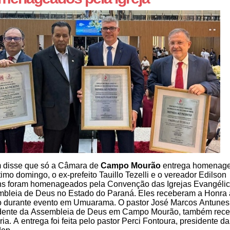
disse que só a Câmara de
Campo Mourão
entrega homenag
timo domingo, o ex-prefeito Tauillo Tezelli e o vereador Edilson
ns foram homenageados pela Convenção das Igrejas Evangéli
bleia de Deus no Estado do Paraná. Eles receberam a Honra
o durante evento em Umuarama. O pastor José Marcos Antunes
dente da Assembleia de Deus em Campo Mourão, também rece
ria. A entrega foi feita pelo pastor Perci Fontoura, presidente da