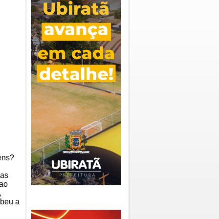
ens?
cas
 ao
,
beu a