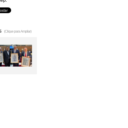
ep.
s
(Clique para Ampliar)