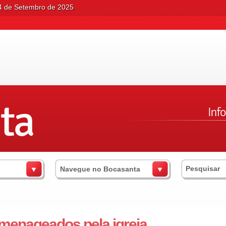
04 de Setembro de 2025
s
Navegue no Bocasanta
menageados pela igreja