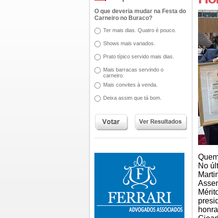
O que deveria mudar na Festa do
Carneiro no Buraco?
Ter mais dias. Quatro é pouco.
Shows mais variados.
Prato típico servido mais dias.
Mais barracas servindo o
carneiro.
Mais convites à venda.
Deixa assim que tá bom.
Quem 
No úl
Marti
Assem
Mérit
presi
honra