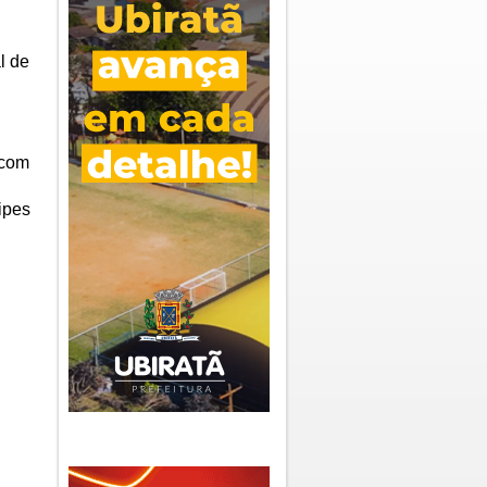
l de
 com
ipes