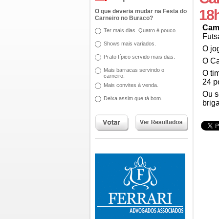
18
O que deveria mudar na Festa do
Carneiro no Buraco?
Cam
Ter mais dias. Quatro é pouco.
Futs
Shows mais variados.
O jo
Prato típico servido mais dias.
O Ca
Mais barracas servindo o
O ti
carneiro.
24 p
Mais convites à venda.
Ou s
Deixa assim que tá bom.
brig