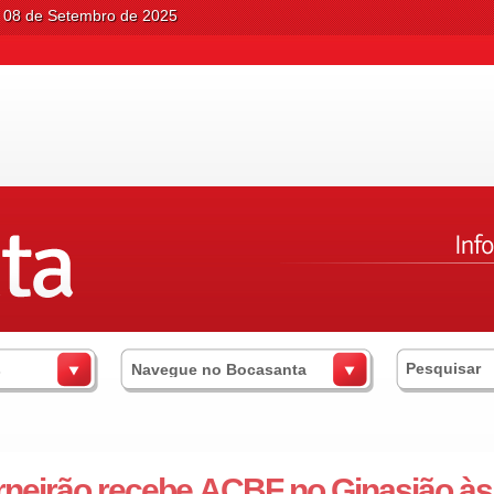
 08 de Setembro de 2025
s
Navegue no Bocasanta
neirão recebe ACBF no Ginasião às