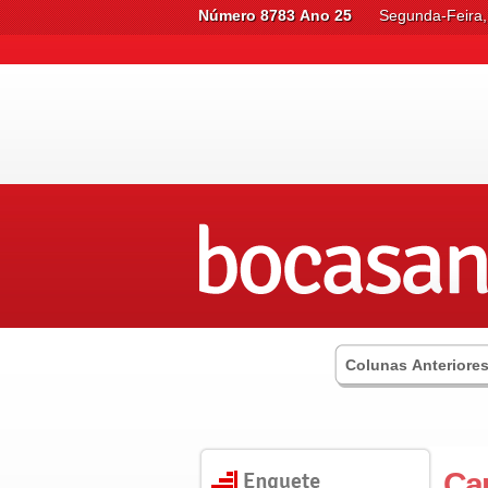
Número 8783 Ano 25
Segunda-Feira,
Colunas Anteriore
Car