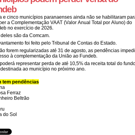
ndeb
ta e cinco municípios paranaenses ainda não se habilitaram par
ber a Complementação VAAT (Valor Anual Total por Aluno) do
eb no exercício de 2026.
 deles são da Comcam.
vantamento foi feito pelo Tribunal de Contas do Estado.
ão forem regularizadas até 31 de agosto, as pendências imped
esso à complementação da União ao Fundeb.
 poderá representar perda de até 10,5% da receita total do fund
 destinada ao município no próximo ano.
 tem pendências
na
sa Ferraz
heiro Beltrão
ru
a do Sol