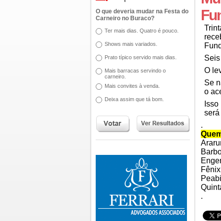
Fu
O que deveria mudar na Festa do
Carneiro no Buraco?
Trin
Ter mais dias. Quatro é pouco.
rece
Shows mais variados.
Fund
Seis
Prato típico servido mais dias.
O le
Mais barracas servindo o
carneiro.
Se n
Mais convites à venda.
o ac
Deixa assim que tá bom.
Isso
será
.
Quem
Araru
Barbo
Engen
Fênix
Peabi
Quint
.