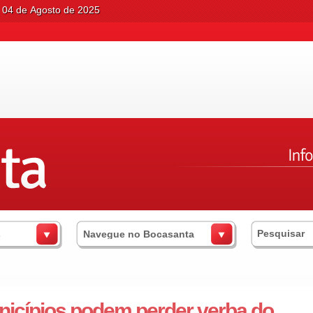
 04 de Agosto de 2025
s
Navegue no Bocasanta
icípios podem perder verba do