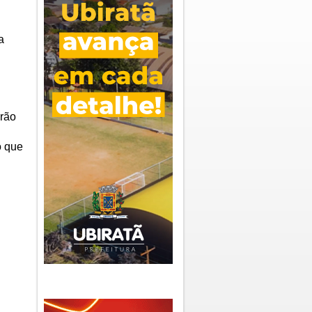
a
irão
o que