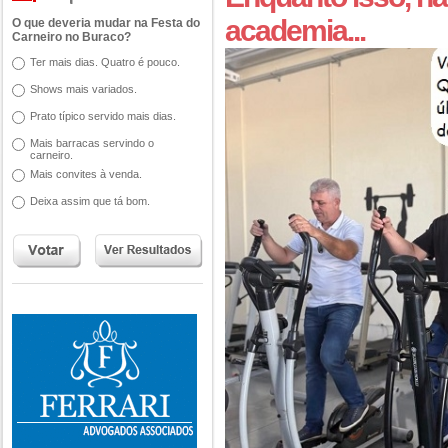
academia...
O que deveria mudar na Festa do
Carneiro no Buraco?
Ter mais dias. Quatro é pouco.
Shows mais variados.
Prato típico servido mais dias.
Mais barracas servindo o
carneiro.
Mais convites à venda.
Deixa assim que tá bom.