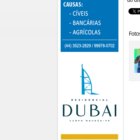
do di
Foto