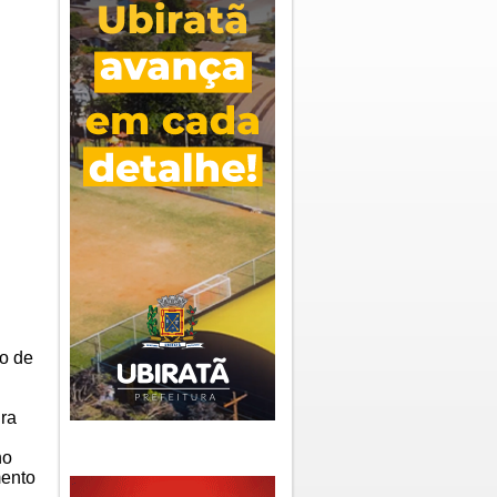
o de
ira
no
mento