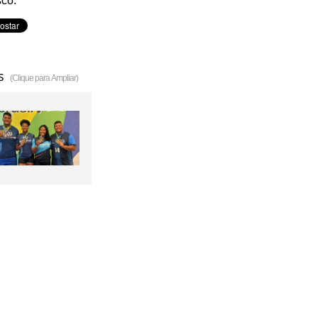
sco.
s
(Clique para Ampliar)