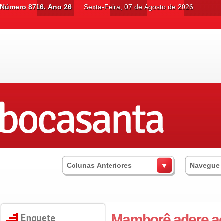
Número 8716. Ano 26
Sexta-Feira, 07 de Agosto de 2026
Colunas Anteriores
Navegue
Mamborê adere ao