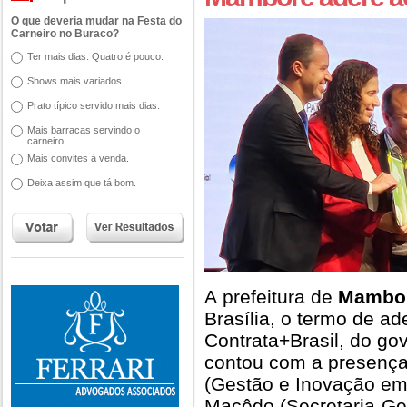
O que deveria mudar na Festa do
Carneiro no Buraco?
Ter mais dias. Quatro é pouco.
Shows mais variados.
Prato típico servido mais dias.
Mais barracas servindo o
carneiro.
Mais convites à venda.
Deixa assim que tá bom.
A prefeitura de
Mambo
Brasília, o termo de a
Contrata+Brasil, do go
contou com a presença
(Gestão e Inovação em
Macêdo (Secretaria-Ge