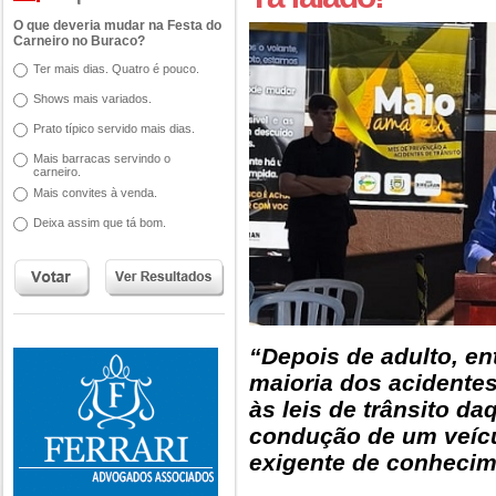
O que deveria mudar na Festa do
Carneiro no Buraco?
Ter mais dias. Quatro é pouco.
Shows mais variados.
Prato típico servido mais dias.
Mais barracas servindo o
carneiro.
Mais convites à venda.
Deixa assim que tá bom.
“Depois de adulto, en
maioria dos acidentes
às leis de trânsito d
condução de um veíc
exigente de conhecim