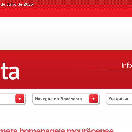
 de Julho de 2026
s
Navegue no Bocasanta
mara homenageia mourãoense