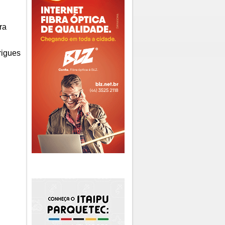
ra
rigues