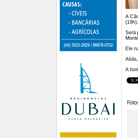
A Câ
(19h).
Será 
Monte
Ele 
Aliás
A hom
Foto