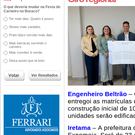
O que deveria mudar na Festa do
Carneiro no Buraco?
Ter mais dias. Quatro é pouco.
Shows mais variados.
Prato típico servido mais dias.
Mais barracas servindo o
carneiro.
Mais convites à venda.
Deixa assim que tá bom.
Engenheiro Beltrão
– 
entregoi as matrículas 
construção inicial de 
unidades serão edific
Iretama
– A prefeitura
Expomeia. Será de 23 