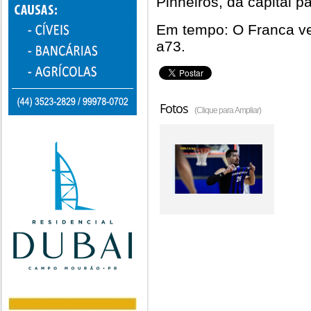
Pinheiros, da capital pa
Em tempo: O Franca ve
a73.
Fotos
(Clique para Ampliar)