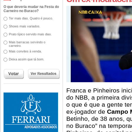
O que deveria mudar na Festa do
Carneiro no Buraco?
Ter mais dias. Quatro é pouco.
Shows mais variados.
Prato típico servido mais dias.
Mais barracas servindo o
carneiro.
Mais convites à venda.
Deixa assim que tá bom.
Franca e Pinheiros ini
do NBB, a primeira div
o que é que a gente t
ex-jogador de
Campo 
Betinho, de 38 anos, qu
no Buraco” na tempora