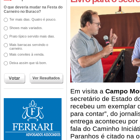
O que deveria mudar na Festa do
Carneiro no Buraco?
Ter mais dias. Quatro é pouco.
Shows mais variados.
Prato típico servido mais dias.
Mais barracas servindo o
carneiro.
Mais convites à venda.
Deixa assim que tá bom.
Em visita a
Campo Mo
secretário de Estado d
recebeu um exemplar do
para contar”, do jornali
entrega aconteceu por d
fala do Caminho Iniciá
Paranhos é citado na ob