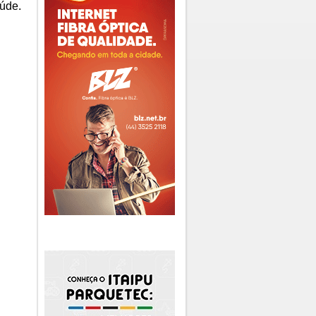
aúde.