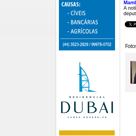
Mamb
A not
deput
Foto