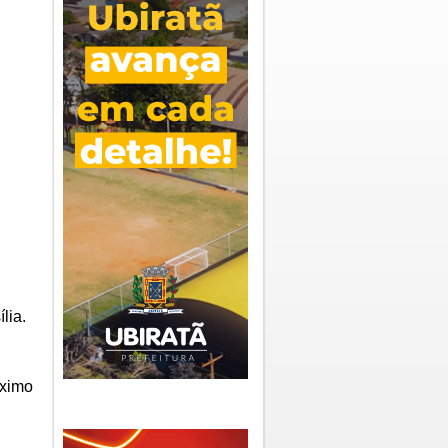
lia.
óximo