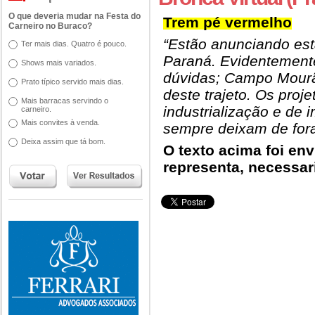
O que deveria mudar na Festa do
Trem pé vermelho
Carneiro no Buraco?
“Estão anunciando est
Ter mais dias. Quatro é pouco.
Paraná. Evidentement
Shows mais variados.
dúvidas; Campo Mourã
Prato típico servido mais dias.
deste trajeto. Os proj
Mais barracas servindo o
industrialização e de i
carneiro.
Mais convites à venda.
sempre deixam de for
Deixa assim que tá bom.
O texto acima foi env
representa, necessari