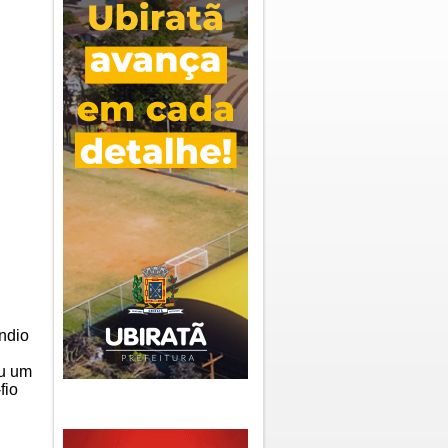
Índio
ou um
fio