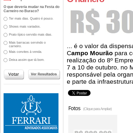
O que deveria mudar na Festa do
Carneiro no Buraco?
Ter mais dias. Quatro é pouco.
Shows mais variados.
Prato típico servido mais dias.
Mais barracas servindo o
... é o valor da dispens
carneiro.
C
ampo Mourão
para c
Mais convites à venda.
realização do 8º Empr
Deixa assim que tá bom.
7 a 10 de outubro. no 
responsável pela orga
e parte da infraestrutu
Fotos
(Clique para Ampliar)