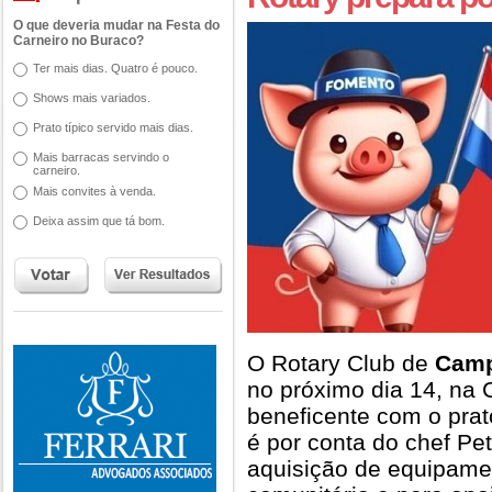
O que deveria mudar na Festa do
Carneiro no Buraco?
Ter mais dias. Quatro é pouco.
Shows mais variados.
Prato típico servido mais dias.
Mais barracas servindo o
carneiro.
Mais convites à venda.
Deixa assim que tá bom.
O Rotary Club de
Camp
no próximo dia 14, na
beneficente com o prat
é por conta do chef Pet
aquisição de equipame