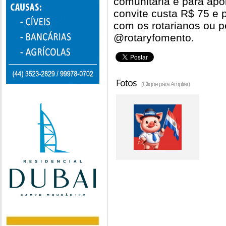
comunitária e para apo
convite custa R$ 75 e 
com os rotarianos ou pe
@rotaryfomento.
Fotos
(Clique para Ampliar)