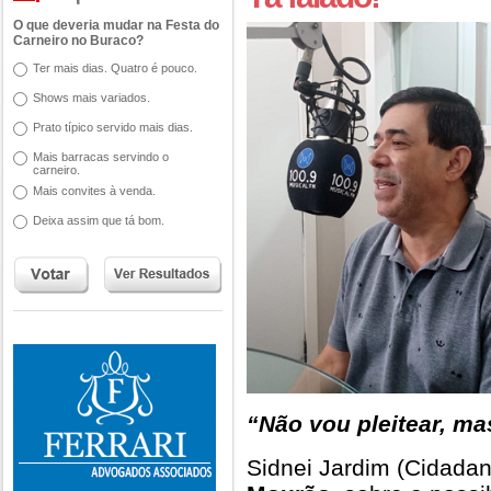
O que deveria mudar na Festa do
Carneiro no Buraco?
Ter mais dias. Quatro é pouco.
Shows mais variados.
Prato típico servido mais dias.
Mais barracas servindo o
carneiro.
Mais convites à venda.
Deixa assim que tá bom.
“Não vou pleitear, ma
Sidnei Jardim (Cidadan