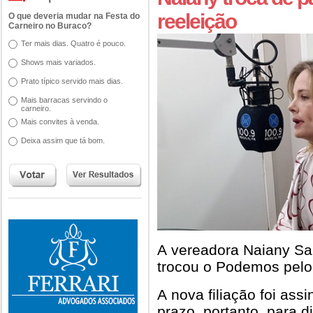
reeleição
O que deveria mudar na Festa do
Carneiro no Buraco?
Ter mais dias. Quatro é pouco.
Shows mais variados.
Prato típico servido mais dias.
Mais barracas servindo o
carneiro.
Mais convites à venda.
Deixa assim que tá bom.
A vereadora Naiany Sa
trocou o Podemos pelo
A nova filiação foi ass
prazo, portanto, para d