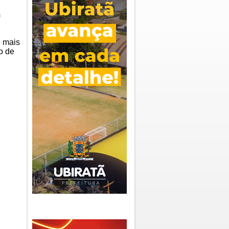
m
e mais
o de