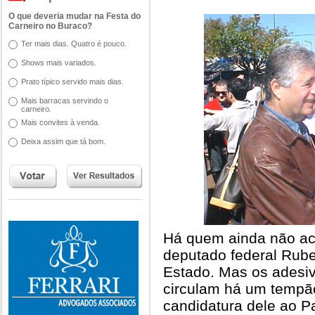
O que deveria mudar na Festa do
Carneiro no Buraco?
Ter mais dias. Quatro é pouco.
Shows mais variados.
Prato típico servido mais dias.
Mais barracas servindo o
carneiro.
Mais convites à venda.
Deixa assim que tá bom.
Há quem ainda não acr
deputado federal Rub
Estado. Mas os adesiv
circulam há um tempã
candidatura dele ao 