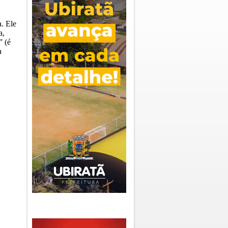
a. Ele
a,
” (é
a