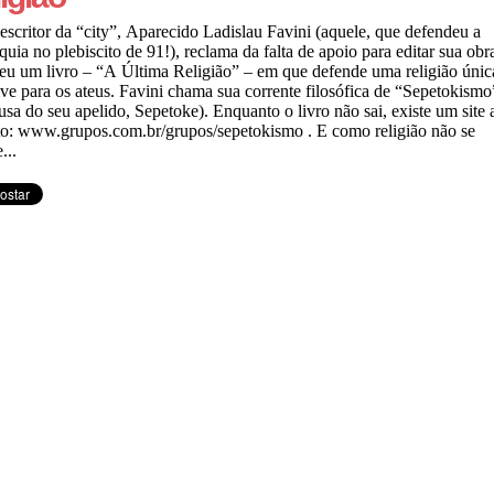
escritor da “city”, Aparecido Ladislau Favini (aquele, que defendeu a
uia no plebiscito de 91!), reclama da falta de apoio para editar sua obr
eu um livro – “A Última Religião” – em que defende uma religião únic
ive para os ateus. Favini chama sua corrente filosófica de “Sepetokismo
usa do seu apelido, Sepetoke). Enquanto o livro não sai, existe um site 
to: www.grupos.com.br/grupos/sepetokismo . E como religião não se
...