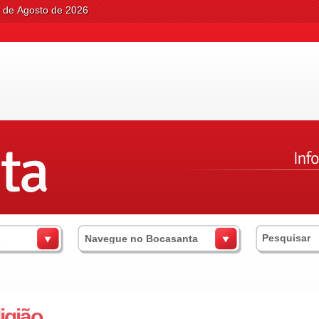
6 de Agosto de 2026
s
Navegue no Bocasanta
igião