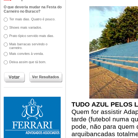
O que deveria mudar na Festa do
Carneiro no Buraco?
Ter mais dias. Quatro é pouco.
Shows mais variados.
Prato típico servido mais dias.
Mais barracas servindo o
carneiro.
Mais convites à venda.
Deixa assim que tá bom.
TUDO AZUL PELOS L
Quem for assistir Ada
tarde (futebol numa q
pode, não para quem q
arquibancadas totalmen