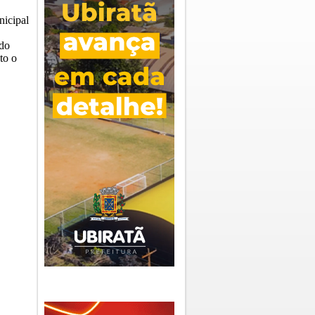
nicipal
ldo
to o