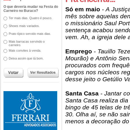
O que deveria mudar na Festa do
Só em maio
- A Justiç
Carneiro no Buraco?
mês sobre aquelas den
Ter mais dias. Quatro é pouco.
o missionário Saul Por
Shows mais variados.
sentença acabou sendo
Prato típico servido mais dias.
vem. Ah, a igreja dele
Mais barracas servindo o
carneiro.
Emprego
- Tauillo Tez
Mais convites à venda.
Mourão) e Antônio Sen
Deixa assim que tá bom.
procurados com frequê
cargos nos núcleos reg
desse jeito o Getúlio V
Santa Casa
- Jantar c
Santa Casa realiza dia 
bingo de 45 telas de tr
30. Olha aí, se não sai
menos a decoração do 