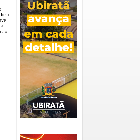
o
ficar
uve
ca
 não