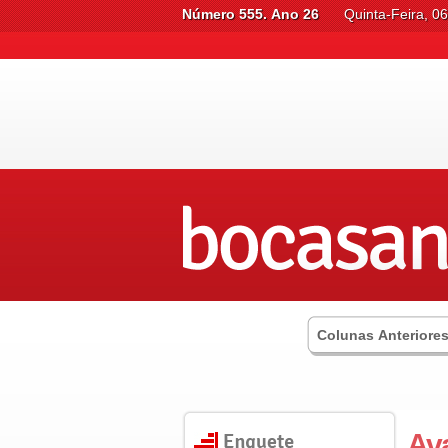
Número 555. Ano 26
Quinta-Feira, 0
Colunas Anteriore
Av