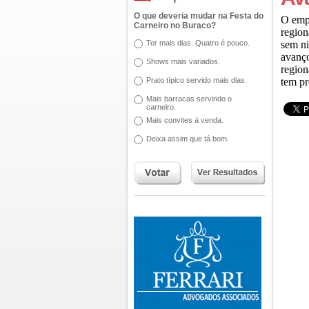
O que deveria mudar na Festa do
O empr
Carneiro no Buraco?
region
Ter mais dias. Quatro é pouco.
sem n
avanço
Shows mais variados.
region
Prato típico servido mais dias.
tem pr
Mais barracas servindo o
carneiro.
Mais convites à venda.
Deixa assim que tá bom.