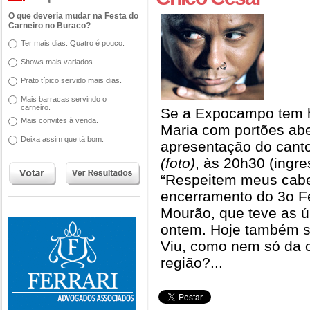
O que deveria mudar na Festa do
Carneiro no Buraco?
Ter mais dias. Quatro é pouco.
Shows mais variados.
Prato típico servido mais dias.
Mais barracas servindo o
carneiro.
Se a Expocampo tem h
Mais convites à venda.
Maria com portões abe
Deixa assim que tá bom.
apresentação do canto
(foto)
, às 20h30 (ingr
“Respeitem meus cabe
encerramento do 3o F
Mourão, que teve as ú
ontem. Hoje também s
Viu, como nem só da c
região?...