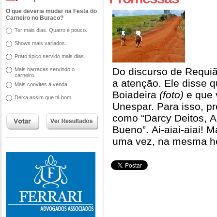
O que deveria mudar na Festa do
Carneiro no Buraco?
Ter mais dias. Quatro é pouco.
Shows mais variados.
Prato típico servido mais dias.
Do discurso de Requ
Mais barracas servindo o
carneiro.
a atenção. Ele disse qu
Mais convites à venda.
Boiadeira
(foto)
e que v
Deixa assim que tá bom.
Unespar. Para isso, pr
como “Darcy Deitos, 
Bueno”. Ai-aiai-aiai! M
uma vez, na mesma hor