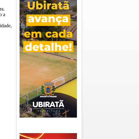
ra.
o a
idade,