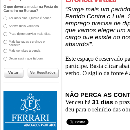
O que deveria mudar na Festa do
“Surge mais um partid
Carneiro no Buraco?
Partido Contra o Lula.
Ter mais dias. Quatro é pouco.
emprego precisa de di
Shows mais variados.
que vamos eleger um a
Prato típico servido mais dias.
cargo que existe no no
Mais barracas servindo o
absurdo!”.
carneiro.
Mais convites à venda.
Este espaço é reservado pa
Deixa assim que tá bom.
participe. Basta clicar aba
verbo. O sigilo da fonte é
NÃO PERCA AS CON
Venceu há
31 dias
o praz
deu para o reinício das ob