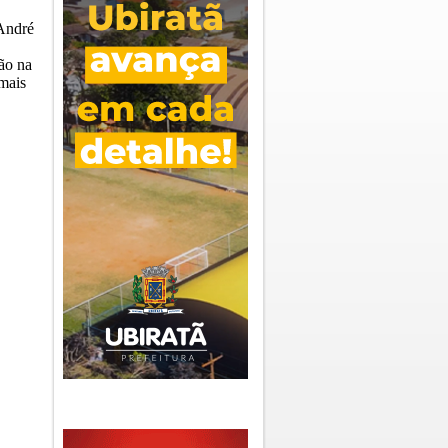
 André
ão na
 mais