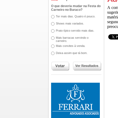
O que deveria mudar na Festa do
A comi
Carneiro no Buraco?
sugeri
Ter mais dias. Quatro é pouco.
matéri
segund
Shows mais variados.
preoc
Prato típico servido mais dias.
Mais barracas servindo o
carneiro.
Mais convites à venda.
Deixa assim que tá bom.