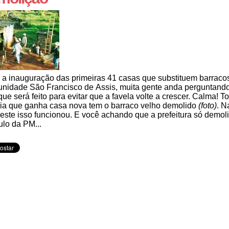
a inauguração das primeiras 41 casas que substituem barraco
nidade São Francisco de Assis, muita gente anda perguntando
 que será feito para evitar que a favela volte a crescer. Calma! T
lia que ganha casa nova tem o barraco velho demolido
(foto)
. N
leste isso funcionou. E você achando que a prefeitura só demol
lo da PM...