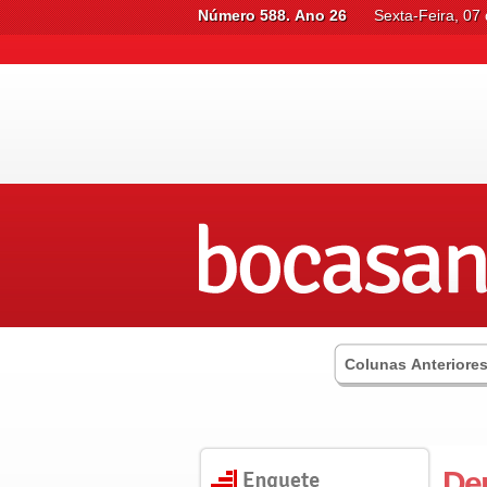
Número 588. Ano 26
Sexta-Feira, 07
Colunas Anteriore
De