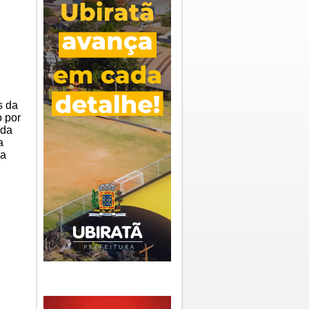
s da
 por
oda
a
ia