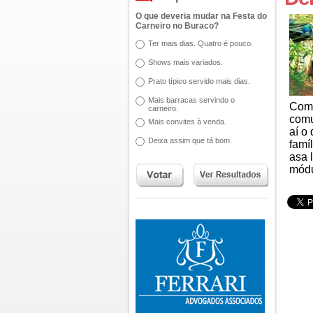
O que deveria mudar na Festa do
Carneiro no Buraco?
Ter mais dias. Quatro é pouco.
Shows mais variados.
Prato típico servido mais dias.
Mais barracas servindo o
Com 
carneiro.
comu
Mais convites à venda.
aí o
Deixa assim que tá bom.
famí
asa 
módu