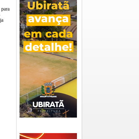
 para
8
ja