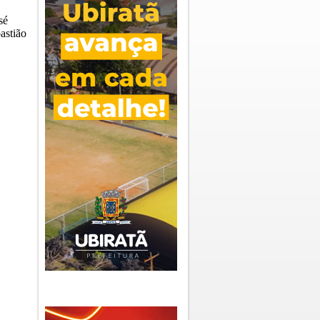
sé
astião