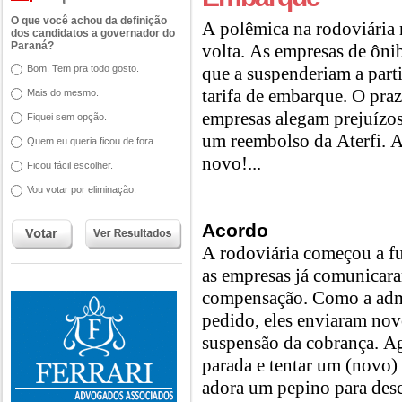
O que você achou da definição
A polêmica na rodoviária
dos candidatos a governador do
Paraná?
volta. As empresas de ôni
Bom. Tem pra todo gosto.
que a suspenderiam a parti
tarifa de embarque. O pra
Mais do mesmo.
empresas alegam prejuízo
Fiquei sem opção.
um reembolso da Aterfi. A
Quem eu queria ficou de fora.
novo!...
Ficou fácil escolher.
Vou votar por eliminação.
Acordo
A rodoviária começou a 
as empresas já comunicar
compensação. Como a admi
pedido, eles enviaram nov
suspensão da cobrança. Ago
parada e tentar um (novo)
adora um pepino para desc