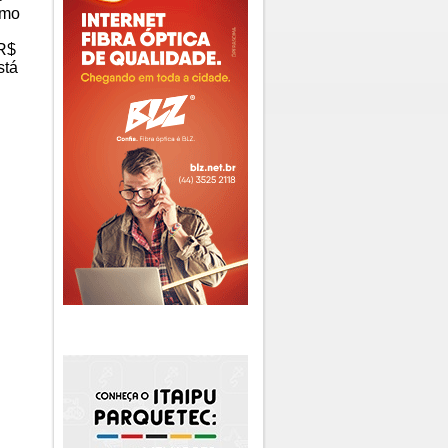
omo
 R$
stá