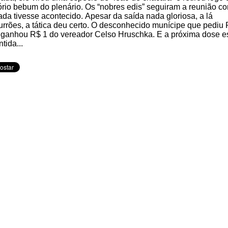
lório bebum do plenário. Os “nobres edis” seguiram a reunião c
ada tivesse acontecido. Apesar da saída nada gloriosa, a lá
rrões, a tática deu certo. O desconhecido munícipe que pediu
 ganhou R$ 1 do vereador Celso Hruschka. E a próxima dose e
ntida...