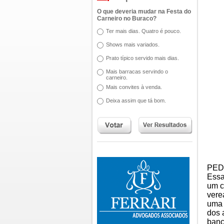
O que deveria mudar na Festa do
Carneiro no Buraco?
Ter mais dias. Quatro é pouco.
Shows mais variados.
Prato típico servido mais dias.
Mais barracas servindo o
carneiro.
Mais convites à venda.
Deixa assim que tá bom.
PED
Essa
um c
vere
uma 
dos 
banc