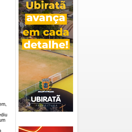
tem,
ediu
 um
o