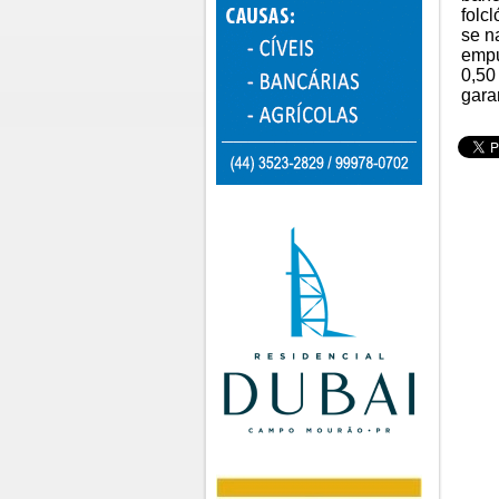
folc
se n
empu
0,50
gara