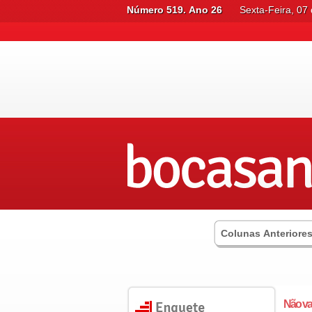
Número 519. Ano 26
Sexta-Feira, 07
Colunas Anteriore
Não vai