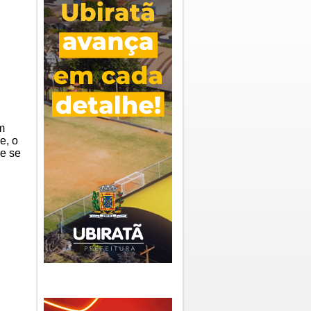
m
e, o
ue se