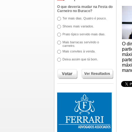
O que deveria mudar na Festa do
Carneiro no Buraco?
Ter mais dias. Quatro é pouco.
Shows mais variados.
Prato típico servido mais dias.
Mais barracas servindo o
O di
carneiro.
part
Mais convites à venda.
máxi
part
Deixa assim que tá bom.
máxi
mand