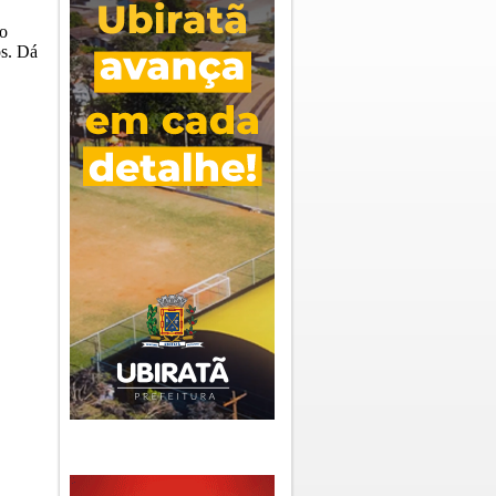
 o
os. Dá
.