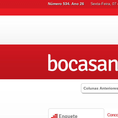
Número 534. Ano 26
Sexta-Feira, 07
Colunas Anteriore
Concor