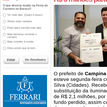
O que deveria mudar na Festa do
Carneiro no Buraco?
Ter mais dias. Quatro é pouco.
Shows mais variados.
Prato típico servido mais dias.
Mais barracas servindo o
carneiro.
Mais convites à venda.
Deixa assim que tá bom.
O prefeito de
Campina
esteve segunda-feira c
Silva (Cidades). Recebe
substituição da ilumina
de R$ 2,1 milhões, por 
fundo perdido, assim c