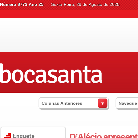
Número 8773 Ano 25
Sexta-Feira, 29 de Agosto de 2025
Colunas Anteriores
Navegue
D’Alécio apresent