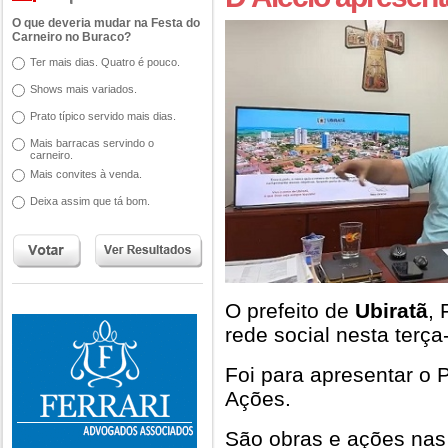
O que deveria mudar na Festa do
Carneiro no Buraco?
Ter mais dias. Quatro é pouco.
Shows mais variados.
Prato típico servido mais dias.
Mais barracas servindo o
carneiro.
Mais convites à venda.
Deixa assim que tá bom.
O prefeito de
Ubiratã
, 
rede social nesta terça-
Foi para apresentar o 
Ações.
São obras e ações nas 