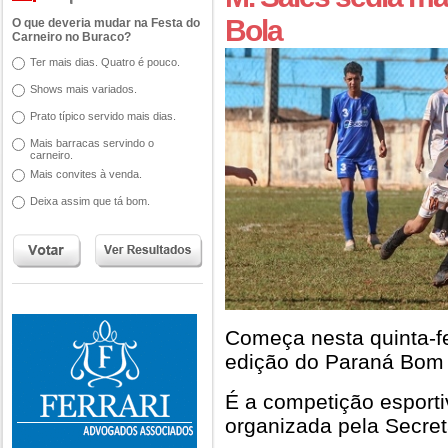
Bola
O que deveria mudar na Festa do
Carneiro no Buraco?
Ter mais dias. Quatro é pouco.
Shows mais variados.
Prato típico servido mais dias.
Mais barracas servindo o
carneiro.
Mais convites à venda.
Deixa assim que tá bom.
Começa nesta quinta-fe
edição do Paraná Bom 
É a competição esportiv
organizada pela Secret