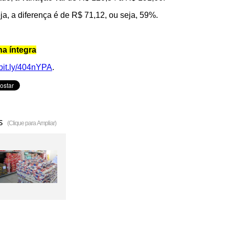
ja, a diferença é de R$ 71,12, ou seja, 59%.
na íntegra
/bit.ly/404nYPA
.
s
(Clique para Ampliar)