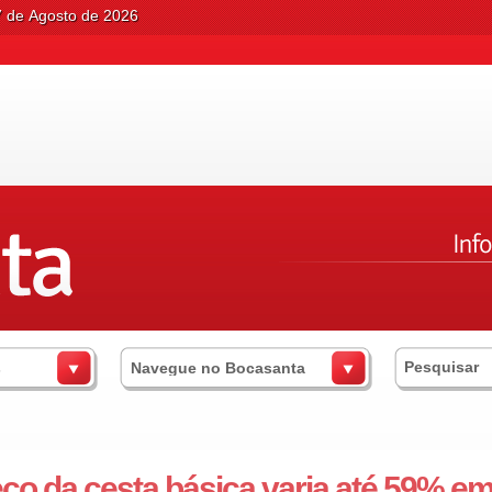
7 de Agosto de 2026
s
Navegue no Bocasanta
ço da cesta básica varia até 59% e