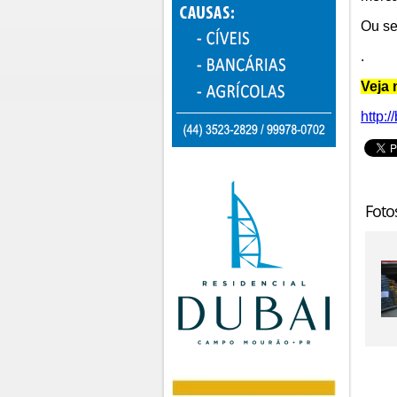
Ou se
.
Veja 
http:/
Foto