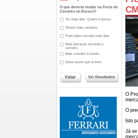
C
O que deveria mudar na Festa do
Carneiro no Buraco?
Ter mais dias. Quatro é pouco.
Shows mais variados.
Prato típico servido mais dias.
Mais barracas servindo o
carneiro.
Mais convites à venda.
Deixa assim que tá bom.
O Pr
merca
O pre
Isto 
Já se
merca