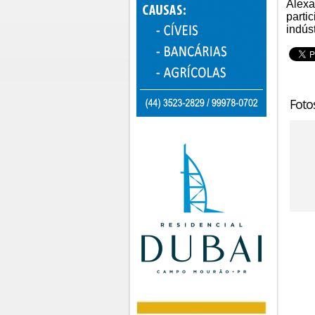
Alexa
partic
indús
Foto