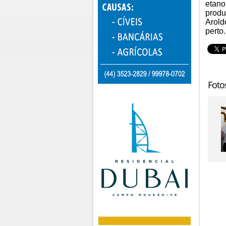
etano
produ
Arold
perto.
Foto