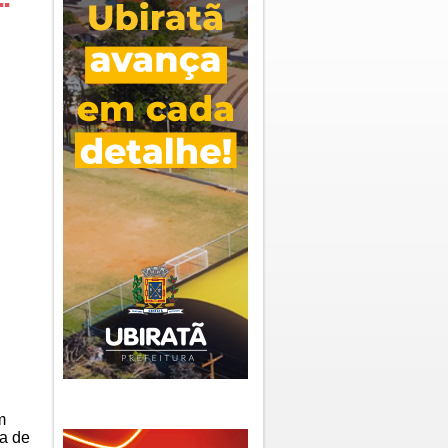
m
ia de