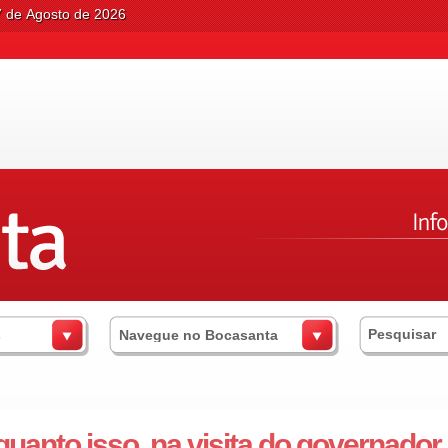
7 de Agosto de 2026
s
Navegue no Bocasanta
uanto isso, na visita do governador..