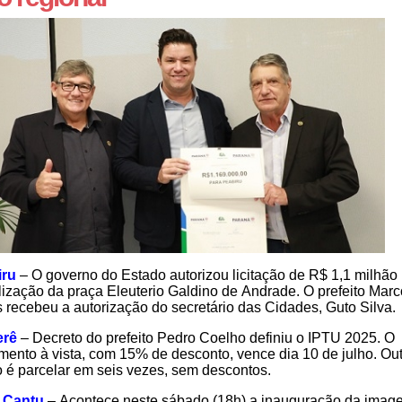
iru
– O governo do Estado autorizou licitação de R$ 1,1 milhão
alização da praça Eleuterio Galdino de Andrade. O prefeito Mar
 recebeu a autorização do secretário das Cidades, Guto Silva.
erê
– Decreto do prefeito Pedro Coelho definiu o IPTU 2025. O
ento à vista, com 15% de desconto, vence dia 10 de julho. Ou
 é parcelar em seis vezes, sem descontos.
 Cantu
– Acontece neste sábado (18h) a inauguração da imag