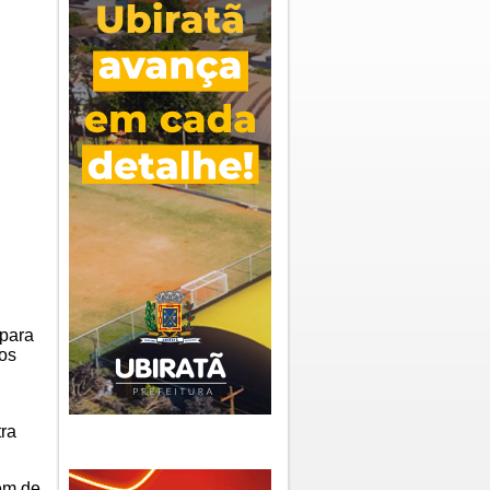
 para
cos
tra
em de