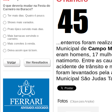
O que deveria mudar na Festa do
Carneiro no Buraco?
Ter mais dias. Quatro é pouco.
Shows mais variados.
Prato típico servido mais dias.
Mais barracas servindo o
carneiro.
...enterros foram real
Mais convites à venda.
Municipal de
Campo M
Deixa assim que tá bom.
eram homens, 17 mulhe
natimorto. Entre as c
acidente de trânsito 
foram levantados pela 
Municipal São Judas T
Fotos
(Clique para Ampliar)