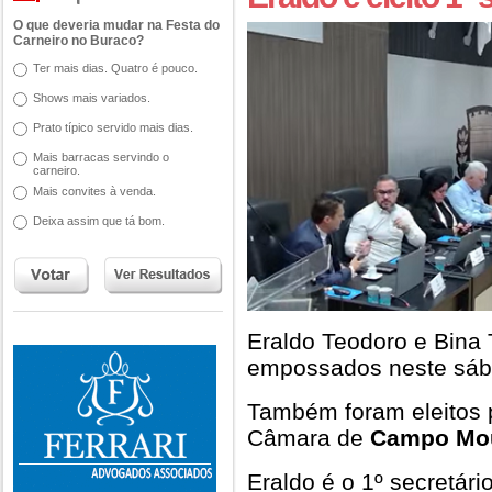
O que deveria mudar na Festa do
Carneiro no Buraco?
Ter mais dias. Quatro é pouco.
Shows mais variados.
Prato típico servido mais dias.
Mais barracas servindo o
carneiro.
Mais convites à venda.
Deixa assim que tá bom.
Eraldo Teodoro e Bina 
empossados neste sáb
Também foram eleitos 
Câmara de
Campo Mo
Eraldo é o 1º secretári